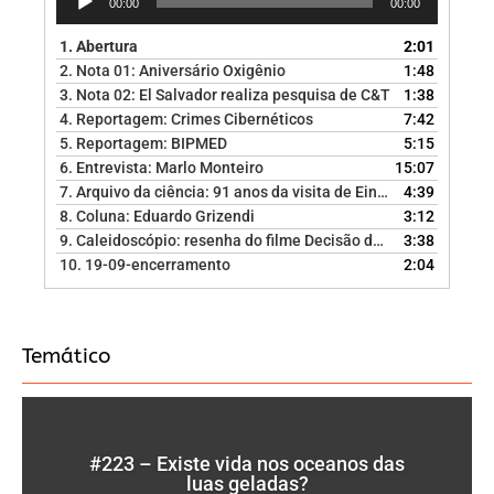
00:00
00:00
de
áudio
1.
Abertura
2:01
2.
Nota 01: Aniversário Oxigênio
1:48
3.
Nota 02: El Salvador realiza pesquisa de C&T
1:38
4.
Reportagem: Crimes Cibernéticos
7:42
5.
Reportagem: BIPMED
5:15
6.
Entrevista: Marlo Monteiro
15:07
7.
Arquivo da ciência: 91 anos da visita de Einstein ao Brasil
4:39
8.
Coluna: Eduardo Grizendi
3:12
9.
Caleidoscópio: resenha do filme Decisão de Risco
3:38
10.
19-09-encerramento
2:04
Temático
#223 – Existe vida nos oceanos das
luas geladas?