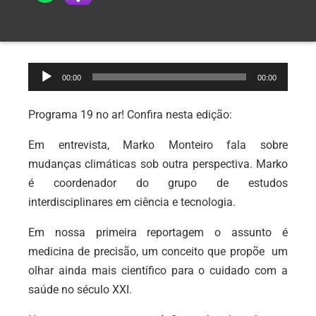
Tocador
00:00
00:00
de
áudio
Programa 19 no ar! Confira nesta edição:
Em entrevista, Marko Monteiro fala sobre
mudanças climáticas sob outra perspectiva. Marko
é coordenador do grupo de estudos
interdisciplinares em ciência e tecnologia.
Em nossa primeira reportagem o assunto é
medicina de precisão, um conceito que propõe um
olhar ainda mais científico para o cuidado com a
saúde no século XXI.