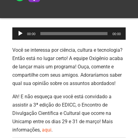
Tocador
00:00
00:00
de
áudio
Você se interessa por ciência, cultura e tecnologia?
Então está no lugar certo! A equipe Oxigênio acaba
de lançar mais um programa! Ouça, comente e
compartilhe com seus amigos. Adoraríamos saber
qual sua opinião sobre os assuntos abordados!
Ah! E não esqueça que você está convidado a
assistir a 3ª edição do EDICC, o Encontro de
Divulgação Científica e Cultural que ocorre na
Unicamp entre os dias 29 e 31 de março! Mais
informações,
aqui
.