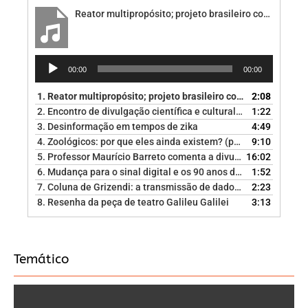
Reator multipropósito; projeto brasileiro com investimento de peso
Tocador
00:00
00:00
de
áudio
1.
Reator multipropósito; projeto brasileiro com investimento de peso
2:08
2.
Encontro de divulgação científica e cultural (EDICC) se aproxima!
1:22
3.
Desinformação em tempos de zika
4:49
4.
Zoológicos: por que eles ainda existem? (parte I)
9:10
5.
Professor Maurício Barreto comenta a divulgação sobre microcefalia
16:02
6.
Mudança para o sinal digital e os 90 anos da primeira demonstração de TV
1:52
7.
Coluna de Grizendi: a transmissão de dados a partir de tecnologia óptica
2:23
8.
Resenha da peça de teatro Galileu Galilei
3:13
Temático