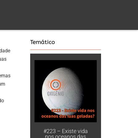
Temático
idade
uas
temas
 um
do
#223 – Existe vida
nos oceanos das