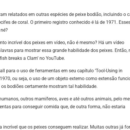
am relatados em outras espécies de peixe bodião, incluindo o 
ifes de coral. O primeiro registro conhecido é lá de 1971. Esse
, né?
nto incrível dos peixes em vídeo, não é mesmo? Há um vídeo
lavras para mostrar essa grande habilidade dos peixes. Então,
kfish breaks a Clam’ no YouTube.
ll para o uso de ferramentas em seu capítulo ‘Tool-Using in
 1970, ou seja, o uso de um objeto externo como extensão funci
 os bodiões certamente mostram tal habilidade.
 humanos, outros mamíferos, aves e até outros animais, pelo m
ntas para conseguir comida que, de outra forma, não estaria
va incrível que os peixes conseguem realizar. Muitas outras já f