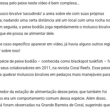
ressa pelo peixe neste vídeo é bem complexa…
usco bivalve ‘sacudindo’ a areia sobre ele com suas próprias
ca, nadando uma certa distância até um local com uma rocha n
 Em seguida, o peixe bodião joga repetidamente o molusco bivalv
que ele possa se alimentar dele.
caso específico aparecer em vídeo, já havia alguns outros regi
 sobre isso!
écie de peixe bodião – conhecida como blackspot tuskfish – f
seus colaboradores em 2011, na revista Coral Reefs. Esse peixe
a quebrar moluscos bivalves em pedaços mais manejáveis par
 redor da estação de alimentação desse peixe, que também foi
sso era um comportamento comum dessa espécie. Além disso,
 foram observadas na Grande Barreira de Coral, sugerindo que