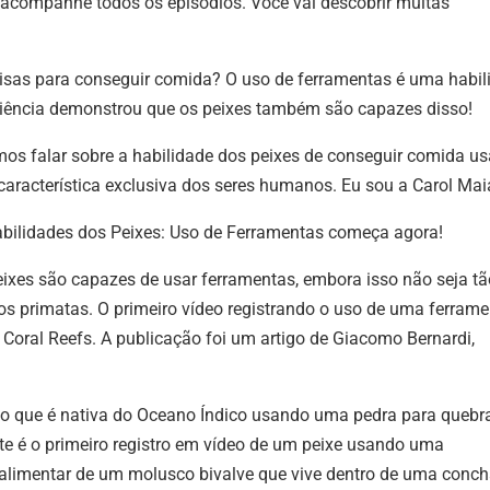
companhe todos os episódios. Você vai descobrir muitas
isas para conseguir comida? O uso de ferramentas é uma habil
iência demonstrou que os peixes também são capazes disso!
amos falar sobre a habilidade dos peixes de conseguir comida u
característica exclusiva dos seres humanos. Eu sou a Carol Mai
 Habilidades dos Peixes: Uso de Ferramentas começa agora!
eixes são capazes de usar ferramentas, embora isso não seja tã
s primatas. O primeiro vídeo registrando o uso de uma ferrame
 Coral Reefs. A publicação foi um artigo de Giacomo Bernardi,
ão que é nativa do Oceano Índico usando uma pedra para quebra
e é o primeiro registro em vídeo de um peixe usando uma
 alimentar de um molusco bivalve que vive
dentro de uma conc