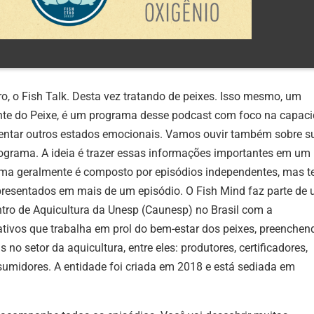
, o Fish Talk. Desta vez tratando de peixes. Isso mesmo, um
ente do Peixe, é um programa desse podcast com foco na capac
mentar outros estados emocionais. Vamos ouvir também sobre s
rograma. A ideia é trazer essas informações importantes em um
ama geralmente é composto por episódios independentes, mas 
esentados em mais de um episódio. O Fish Mind faz parte de
ntro de Aquicultura da Unesp (Caunesp) no Brasil com a
tivos que trabalha em prol do bem-estar dos peixes, preenchen
 no setor da aquicultura, entre eles: produtores, certificadores,
sumidores. A entidade foi criada em 2018 e está sediada em