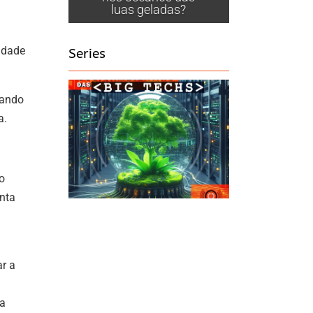
luas geladas?
idade
Series
sando
a.
o
nta
r a
ha