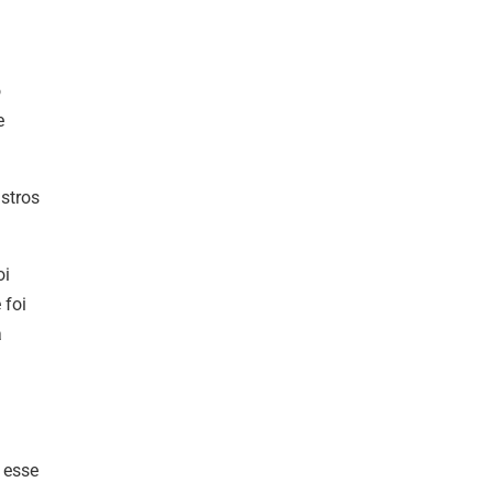
o
e
stros
oi
 foi
a
 esse