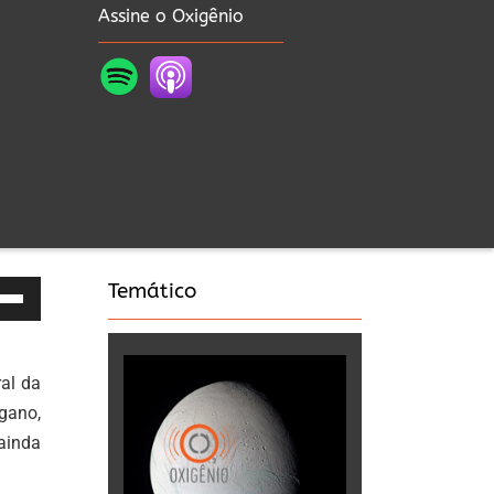
Assine o Oxigênio
Temático
as
a
al da
a
gano,
ainda
a