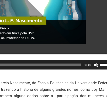
Use
00:00
as
set
par
arcio Nascimento, da Escola Politécnica da Universidade Feder
cim
 trazendo a história de alguns grandes nomes, como Joy Man
ou
 também alguns dados sobre a participação das mulheres, 
par