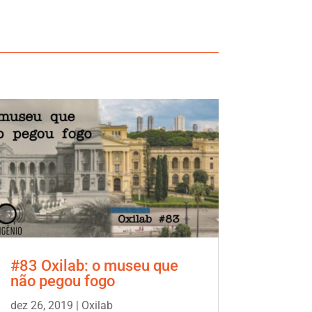
#83 Oxilab: o museu que
não pegou fogo
dez 26, 2019
|
Oxilab