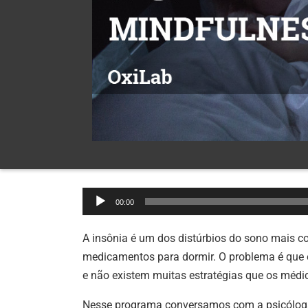
Tocador
00:00
de
áudio
A insônia é um dos distúrbios do sono mais 
medicamentos para dormir. O problema é que
e não existem muitas estratégias que os médi
Nesse programa conversamos com a psicóloga 