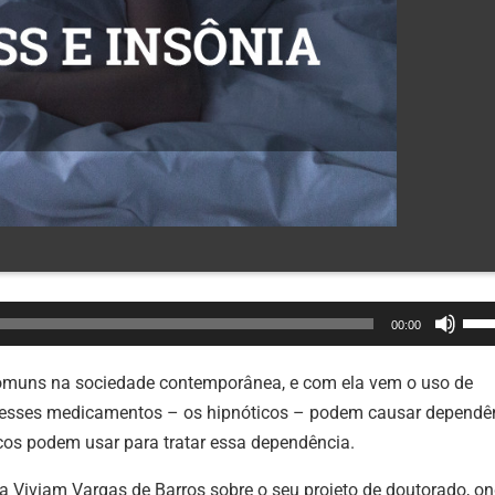
Use
00:00
as
set
comuns na sociedade contemporânea, e com ela vem o uso de
par
 esses medicamentos – os hipnóticos – podem causar dependên
cim
cos podem usar para tratar essa dependência.
ou
Viviam Vargas de Barros sobre o seu projeto de doutorado, o
par