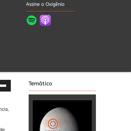
Assine o Oxigênio
Temático
as
a
cia,
a
nde
a