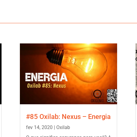
#85 Oxilab: Nexus – Energia
fev 14, 2020
|
Oxilab