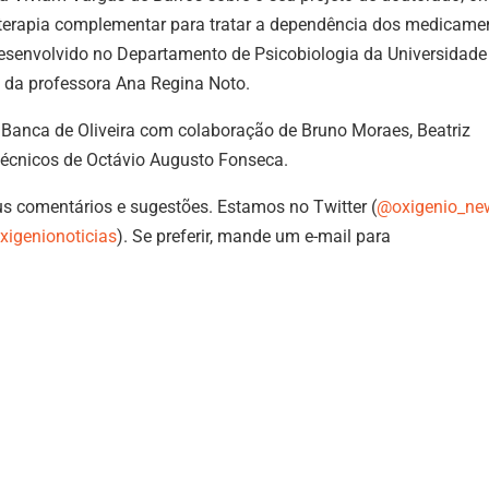
terapia complementar para tratar a dependência dos medicame
bai
i desenvolvido no Departamento de Psicobiologia da Universidade
par
o da professora Ana Regina Noto.
aum
ou
Banca de Oliveira com colaboração de Bruno Moraes, Beatriz
dimi
técnicos de Octávio Augusto Fonseca.
o
us comentários e sugestões. Estamos no Twitter (
@oxigenio_ne
vol
xigenionoticias
). Se preferir, mande um e-mail para