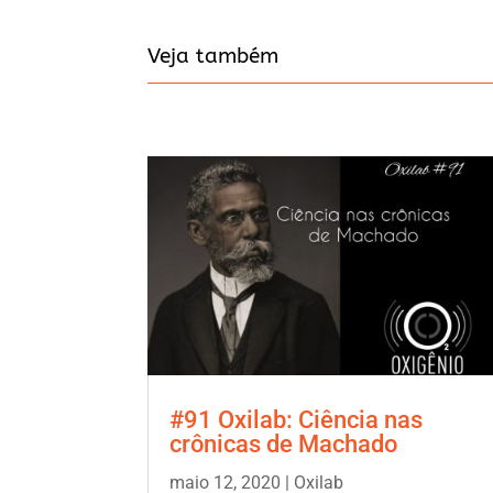
Veja também
#91 Oxilab: Ciência nas
crônicas de Machado
maio 12, 2020
|
Oxilab