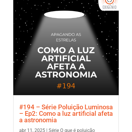
#194 – Série Poluição Luminosa
– Ep2: Como a luz artificial afeta
a astronomia
abr 11, 2025
|
Série O que é poluição