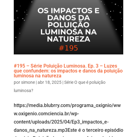
#195 – Série Poluição Luminosa. Ep. 3 – Luzes
que confundem: os impactos e danos da poluição
luminosa na natureza
por
simone
|
abr 18, 2025
|
Série O que é poluição
luminosa?
https://media.blubrry.com/programa_oxignio/ww
w.oxigenio.comciencia.br/wp-
content/uploads/2025/04/Ep3_impactos_e-
danos_na_natureza.mp3Este é o terceiro episódio