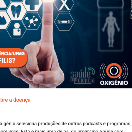
obre a doença
xigênio seleciona produções de outros podcasts e programas
 com você. Esta é mais uma delas, do programa Saúde com