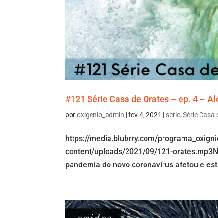
#121 Série Casa de Orates – ep. 4 – Al
por
oxigenio_admin
|
fev 4, 2021
|
serie
,
Série Casa 
https://media.blubrry.com/programa_oxign
content/uploads/2021/09/121-orates.mp3No
pandemia do novo coronavírus afetou e está