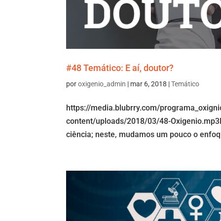
#48 Temático: E aí, doutor?
por
oxigenio_admin
|
mar 6, 2018
|
Temático
https://media.blubrry.com/programa_oxign
content/uploads/2018/03/48-Oxigenio.mp3N
ciência; neste, mudamos um pouco o enfoque