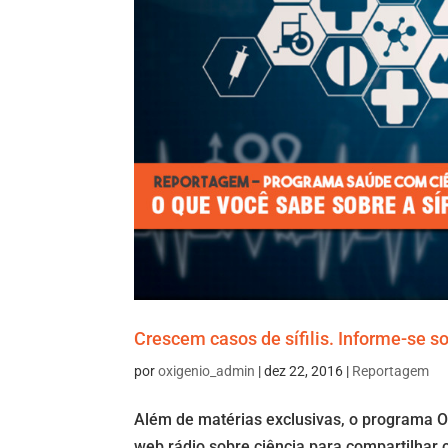
Crescem casos de sífilis. Informe-se s
por
oxigenio_admin
|
dez 22, 2016
|
Reportagem
Além de matérias exclusivas, o programa O
web rádio sobre ciência para compartilhar