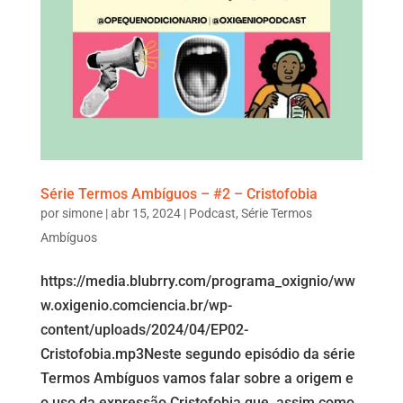
Série Termos Ambíguos – #2 – Cristofobia
por
simone
|
abr 15, 2024
|
Podcast
,
Série Termos
Ambíguos
https://media.blubrry.com/programa_oxignio/ww
w.oxigenio.comciencia.br/wp-
content/uploads/2024/04/EP02-
Cristofobia.mp3Neste segundo episódio da série
Termos Ambíguos vamos falar sobre a origem e
o uso da expressão Cristofobia que, assim como