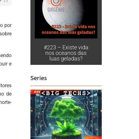
ho por
 sobre
#223 – Existe vida
nos oceanos das
sendo
luas geladas?
buir e
Series
itores
no de
orte-