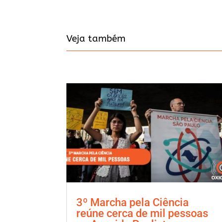
Veja também
3º Marcha pela Ciência
reúne cerca de mil pessoas