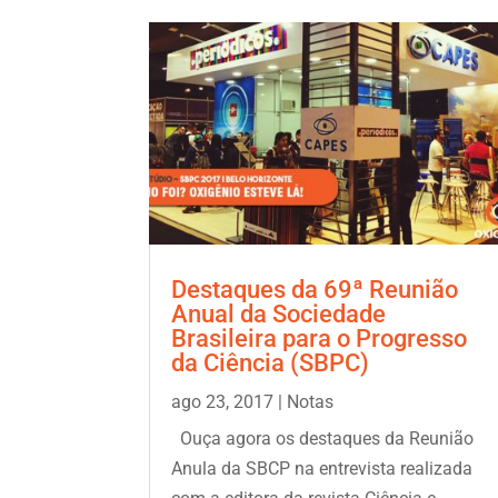
Destaques da 69ª Reunião
Anual da Sociedade
Brasileira para o Progresso
da Ciência (SBPC)
ago 23, 2017
|
Notas
Ouça agora os destaques da Reunião
Anula da SBCP na entrevista realizada