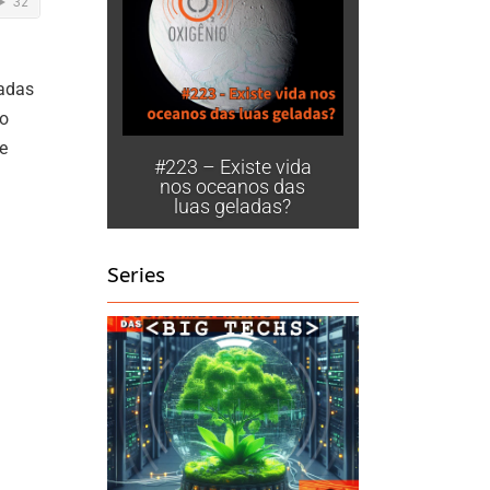
gadas
ão
e
#223 – Existe vida
nos oceanos das
luas geladas?
Series