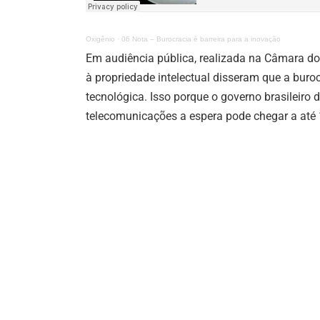
Oxigênio
·
06 Nota – Burocracia é barreira para a inovação
Em audiência pública, realizada na Câmara dos
à propriedade intelectual disseram que a bur
tecnológica. Isso porque o governo brasileir
telecomunicações a espera pode chegar a até 