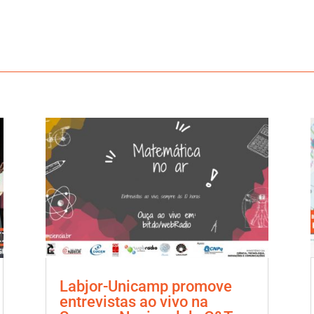
Labjor-Unicamp promove
entrevistas ao vivo na