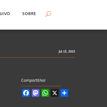
UIVO
SOBRE
jul 15, 2015
Compartilhar
Facebook
Mastodon
WhatsApp
X
Share