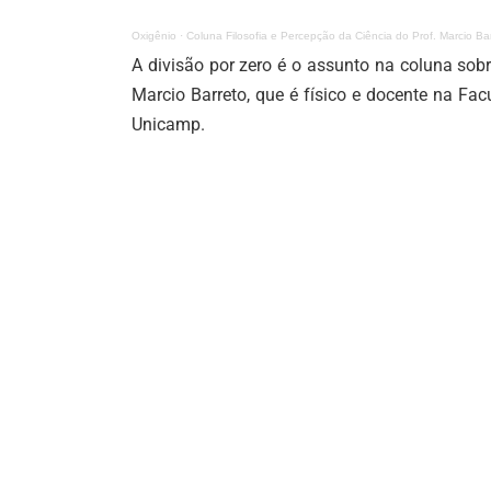
Oxigênio
·
Coluna Filosofia e Percepção da Ciência do Prof. Marcio Bar
A divisão por zero é o assunto na coluna sobr
Marcio Barreto, que é físico e docente na F
Unicamp.