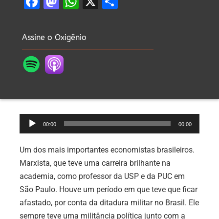
Facebook
Mastodon
WhatsApp
X
Share
Assine o Oxigênio
Tocador
00:00
00:00
de
áudio
Um dos mais importantes economistas brasileiros.
Marxista, que teve uma carreira brilhante na
academia, como professor da USP e da PUC em
São Paulo. Houve um período em que teve que ficar
afastado, por conta da ditadura militar no Brasil. Ele
sempre teve uma militância política junto com a