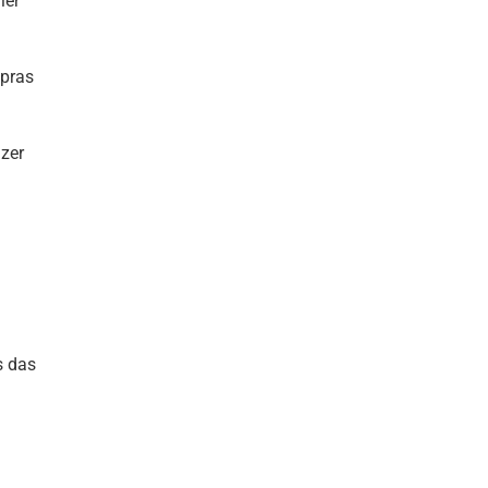
ler
 pras
izer
s das