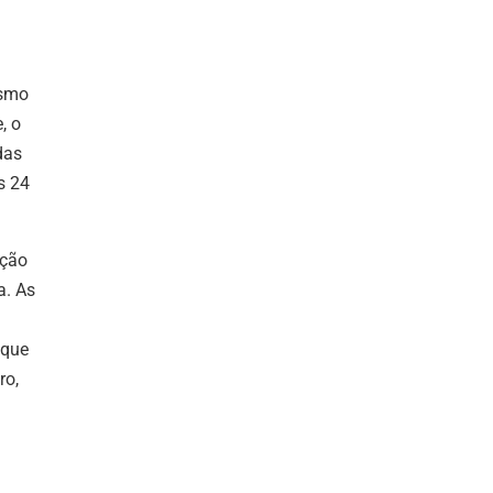
ismo
, o
das
s 24
ação
a. As
 que
ro,