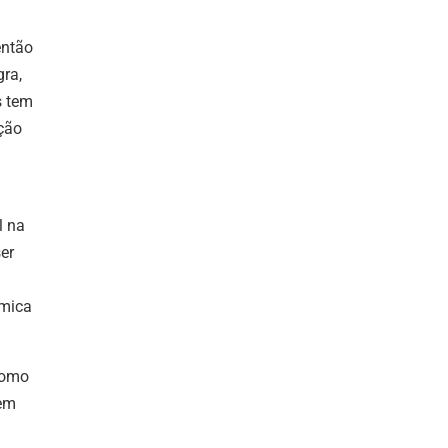
então
gra,
s tem
ção
l na
er
âmica
 como
dem