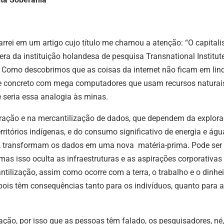
barrei em um artigo cujo título me chamou a atenção: “O capital
ra da instituição holandesa de pesquisa Transnational Institute
Como descobrimos que as coisas da internet não ficam em lin
de concreto com mega computadores que usam recursos naturai
e seria essa analogia às minas.
xtração e na mercantilização de dados, que dependem da explor
ritórios indígenas, e do consumo significativo de energia e águ
s, transformam os dados em uma nova matéria-prima. Pode ser
mas isso oculta as infraestruturas e as aspirações corporativas
ilização, assim como ocorre com a terra, o trabalho e o dinhei
 pois têm consequências tanto para os indivíduos, quanto para a
ção, por isso que as pessoas têm falado, os pesquisadores, né,