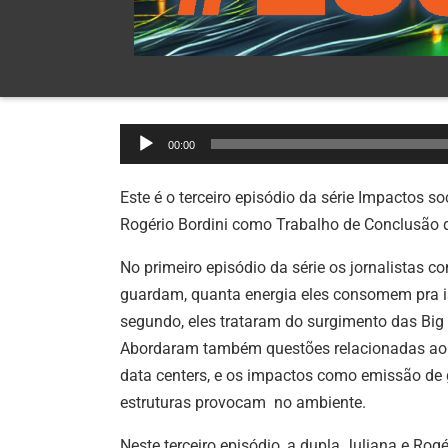
Tocador
00:00
de
áudio
Este é o terceiro episódio da série Impactos s
Rogério Bordini como Trabalho de Conclusão d
No primeiro episódio da série os jornalistas 
guardam, quanta energia eles consomem pra is
segundo, eles trataram do surgimento das Big T
Abordaram também questões relacionadas ao li
data centers, e os impactos como emissão de 
estruturas provocam no ambiente.
Neste terceiro episódio, a dupla Juliana e Rogé