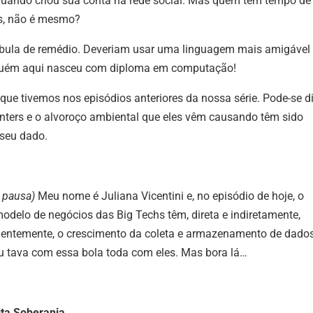
uando criou sua conta na rede social. Mas quem tem tempo de 
as, não é mesmo?
 bula de remédio. Deveriam usar uma linguagem mais amigável
guém aqui nasceu com diploma em computação!
 que tivemos nos episódios anteriores da nossa série. Pode-se d
nters e o alvoroço ambiental que eles vêm causando têm sido
 seu dado.
 pausa)
Meu nome é Juliana Vicentini e, no episódio de hoje, o
delo de negócios das Big Techs têm, direta e indiretamente,
uentemente, o crescimento da coleta e armazenamento de dado
u tava com essa bola toda com eles. Mas bora lá…
ita Soberania