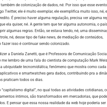
 também de colonização de dados, né. Por isso que esse evento
igo Twitter, ele é muito exemplar, ele exemplifica muito isso, né, 
edito. É preciso haver alguma regulação, precisa ver alguma re
que ela quiser, né. A gente tem que ter alguma autonomia, o paí
rir algumas regras. Então, se estava tendo, né, uma dissemina
trole, né, desse tipo de fake news, de mediação de conteúdos,
ão fazer isso é continuar sendo colonizado.
er a Daniela Zanetti, que é Professora de Comunicação Socia
re me lembro de uma fala do cientista de computação Mark Weis
ma
ubiquidade tecnomidiática
, fenômeno que mostra como cada
 aplicativos e smartwatches gera dados, contribuindo pra a din
s praticam todos os dias.
“capitalismo digital”, no qual todas as atividades cotidianas,
amentos íntimos, são transformados em mercadorias, que po
os. E pensar que essa nossa realidade da web hoje poderia ser