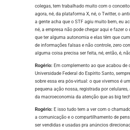
colegas, tem trabalhado muito com o conceito
agora, né, da plataforma X, né, o Twitter, o ant
a gente acha que o STF agiu muito bem, eu acr
né, a empresa não pode chegar aqui e fazer o 
que ter alguma autonomia e elas têm que cump
de informações falsas e não controle, zero con
alguma coisa precisa ser feita, né, então, é, n
Rogério:
Em complemento ao que acabou de diz
Universidade Federal do Espírito Santo, semp
sobre essa era pós-virtual: o que vivemos é u
pequena ação nossa, registrada por celulares,
da macroeconomia da atenção que as big tech
Rogério:
E isso tudo tem a ver com o chamado 
a comunicação e o compartilhamento de pens
ser vendidas e usadas pra anúncios direcionad