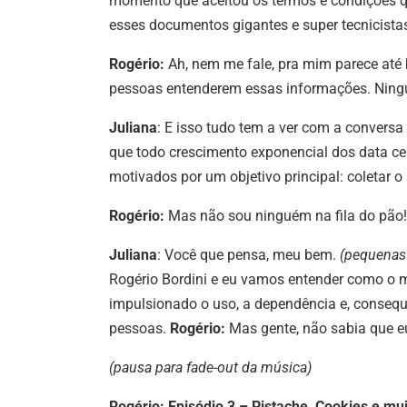
momento que aceitou os termos e condições q
esses documentos gigantes e super tecnicist
Rogério:
Ah, nem me fale, pra mim parece até
pessoas entenderem essas informações. Nin
Juliana
: E isso tudo tem a ver com a conversa
que todo crescimento exponencial dos data ce
motivados por um objetivo principal: coletar o
Rogério:
Mas não sou ninguém na fila do pão!
Juliana
: Você que pensa, meu bem.
(pequenas
Rogério Bordini e eu vamos entender como o mo
impulsionado o uso, a dependência e, conseq
pessoas.
Rogério:
Mas gente, não sabia que e
(pausa para fade-out da música)
Rogério: Episódio 3 – Pistache, Cookies e mu