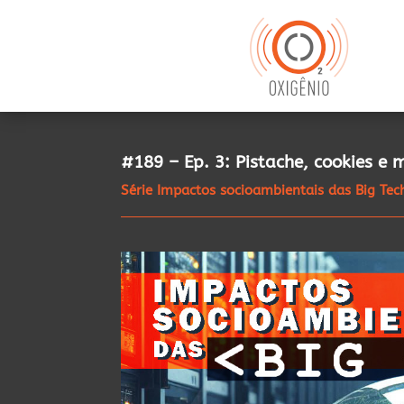
#189 – Ep. 3: Pistache, cookies e 
Série Impactos socioambientais das Big Tec