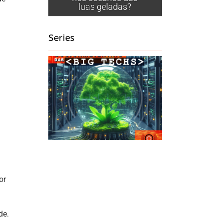
luas geladas?
ume.
Series
or
de.