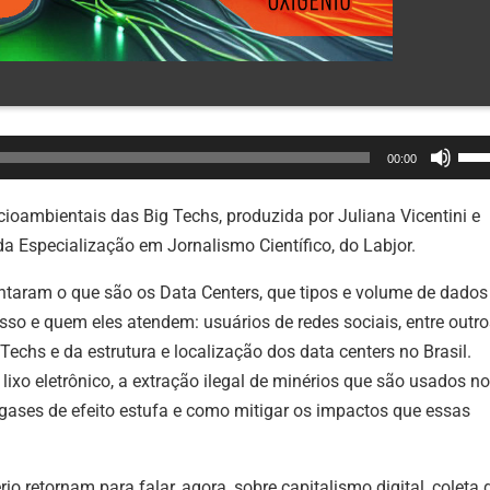
Use
00:00
as
set
ocioambientais das Big Techs, produzida por Juliana Vicentini e
par
a Especialização em Jornalismo Científico, do Labjor.
cim
contaram o que são os Data Centers, que tipos e volume de dados
ou
so e quem eles atendem: usuários de redes sociais, entre outro
par
echs e da estrutura e localização dos data centers no Brasil.
bai
xo eletrônico, a extração ilegal de minérios que são usados n
par
gases de efeito estufa e como mitigar os impactos que essas
aum
ou
dimi
rio retornam para falar, agora, sobre
capitalismo digital, coleta 