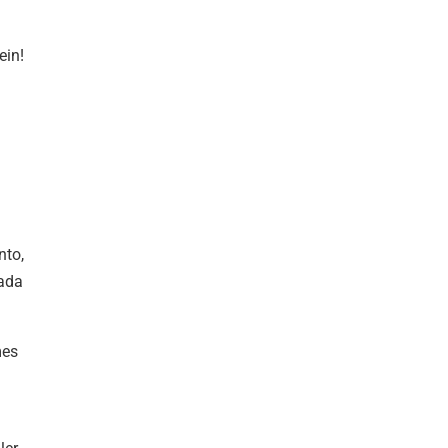
ein!
nto,
cada
mes