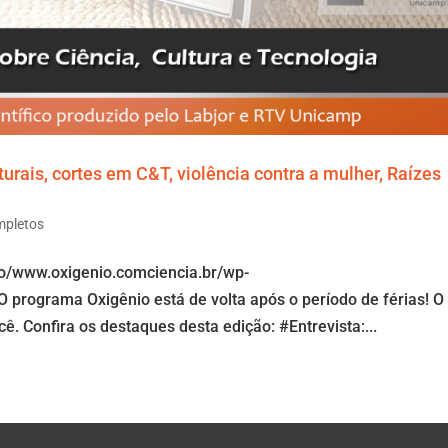
rais, cortes em C&T, violência contra a mulher, Raízes
mpletos
io/www.oxigenio.comciencia.br/wp-
programa Oxigênio está de volta após o período de férias! O
ê. Confira os destaques desta edição: #Entrevista:...