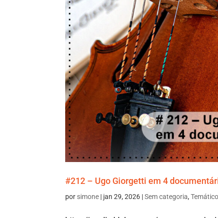
#212 – Ugo Giorgetti em 4 documentári
por
simone
|
jan 29, 2026
|
Sem categoria
,
Temátic