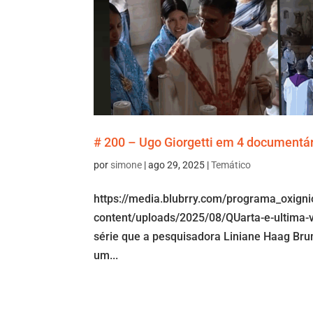
# 200 – Ugo Giorgetti em 4 documentár
por
simone
|
ago 29, 2025
|
Temático
https://media.blubrry.com/programa_oxign
content/uploads/2025/08/QUarta-e-ultima
série que a pesquisadora Liniane Haag Bru
um...