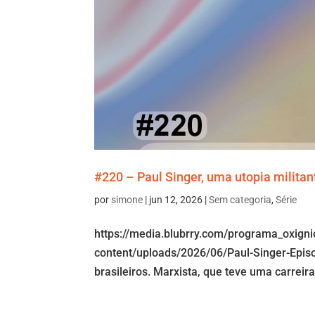
#220 – Paul Singer, uma utopia milita
por
simone
|
jun 12, 2026
|
Sem categoria
,
Série
https://media.blubrry.com/programa_oxign
content/uploads/2026/06/Paul-Singer-Epi
brasileiros. Marxista, que teve uma carrei