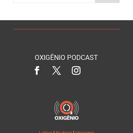
OXIGÊNIO PODCAST
Labjor
|
Nudecri
|
Unicamp