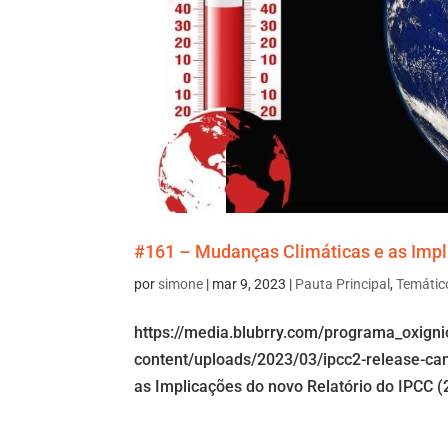
#161 – Mudanças Climáticas e as Impli
por
simone
|
mar 9, 2023
|
Pauta Principal
,
Temátic
https://media.blubrry.com/programa_oxign
content/uploads/2023/03/ipcc2-release-ca
as Implicações do novo Relatório do IPCC 