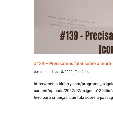
#139 – Precisamos falar sobre a morte
por
simone
|
fev 18, 2022
|
Temático
https://media.blubrry.com/programa_oxign
content/uploads/2022/02/oxigenio139litin
livro para crianças, que fala sobre a pass