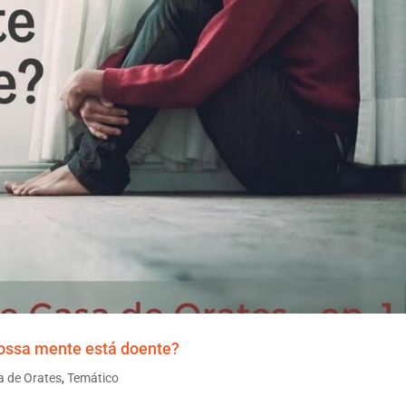
nossa mente está doente?
a de Orates
,
Temático