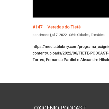
#147 – Veredas do Tietê
por
simone
|
jul 7, 2022
|
Série Cidades
,
Temático
https://media.blubrry.com/programa_oxign
content/uploads/2022/06/TIETE-PODCAST-F
Torres, Fernanda Pardini e Alexandre Hilsd
OXIGÊNIO PODCAST