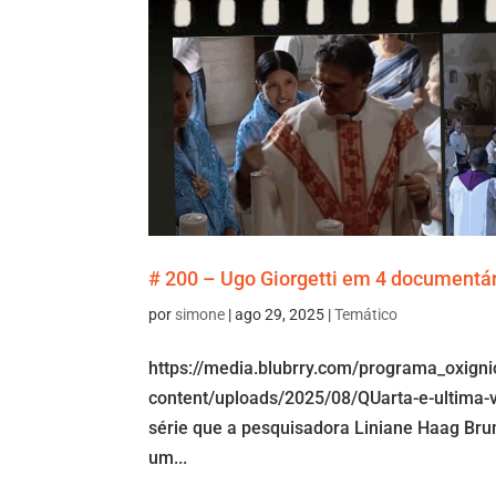
# 200 – Ugo Giorgetti em 4 documentár
por
simone
|
ago 29, 2025
|
Temático
https://media.blubrry.com/programa_oxign
content/uploads/2025/08/QUarta-e-ultima
série que a pesquisadora Liniane Haag Bru
um...