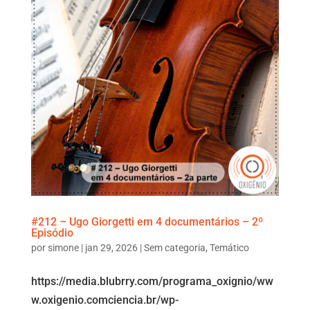
#212 – Ugo Giorgetti em 4 documentários – 2º
Episódio
por
simone
|
jan 29, 2026
|
Sem categoria
,
Temático
https://media.blubrry.com/programa_oxignio/ww
w.oxigenio.comciencia.br/wp-