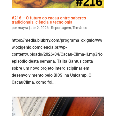
#216 – O futuro do cacau entre saberes
tradicionais, ciência e tecnologia
por
mayra
|
abr 2, 2026
|
Reportagem
,
Temático
https://media.blubrry.com/programa_oxignio/ww
w.oxigenio.comciencia.br/wp-
content/uploads/2026/04/Cacau-Clima-II.mp3No
episódio desta semana, Talita Gantus conta
sobre um novo projeto interdisciplinar em
desenvolvimento pelo BI0S, na Unicamp. O
CacauClima, como foi...