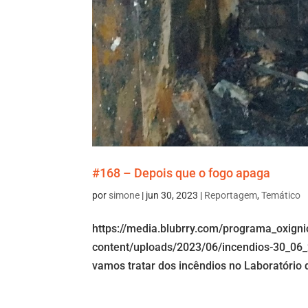
#168 – Depois que o fogo apaga
por
simone
|
jun 30, 2023
|
Reportagem
,
Temático
https://media.blubrry.com/programa_oxign
content/uploads/2023/06/incendios-30_06_
vamos tratar dos incêndios no Laboratório d