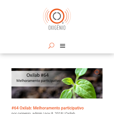
#64 Oxilab: Melhoramento participativo
por
oxigenio_admin
|
nov 8, 2018
|
Oxilab