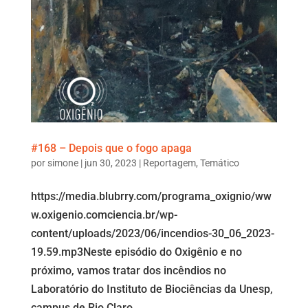
#168 – Depois que o fogo apaga
por
simone
|
jun 30, 2023
|
Reportagem
,
Temático
https://media.blubrry.com/programa_oxignio/ww
w.oxigenio.comciencia.br/wp-
content/uploads/2023/06/incendios-30_06_2023-
19.59.mp3Neste episódio do Oxigênio e no
próximo, vamos tratar dos incêndios no
Laboratório do Instituto de Biociências da Unesp,
campus de Rio Claro,...