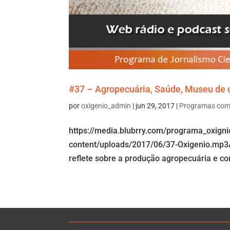
#37 – Agropecuária, Saúde, Museu de c
por
oxigenio_admin
|
jun 29, 2017
|
Programas com
https://media.blubrry.com/programa_oxign
content/uploads/2017/06/37-Oxigenio.mp3A
reflete sobre a produção agropecuária e co