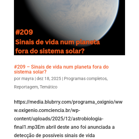
#209 – Sinais de vida num planeta fora do
sistema solar?
por
mayra
|
dez 18, 2025
|
Programas completos
,
Reportagem
,
Temático
https://media.blubrry.com/programa_oxignio/ww
w.oxigenio.comciencia.br/wp-
content/uploads/2025/12/astrobiologia-
final1.mp3Em abril deste ano foi anunciada a
detecção de possíveis sinais de vida