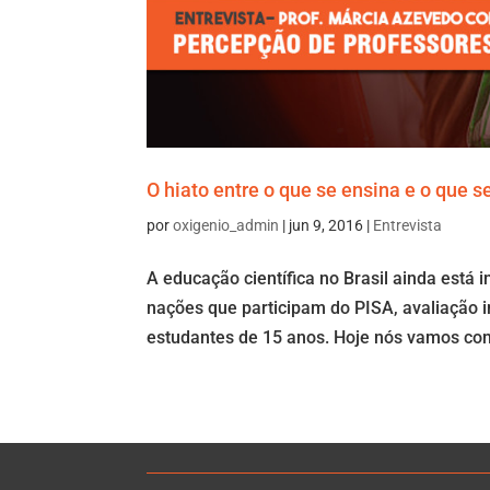
O hiato entre o que se ensina e o que
por
oxigenio_admin
|
jun 9, 2016
|
Entrevista
A educação científica no Brasil ainda está 
nações que participam do PISA, avaliação 
estudantes de 15 anos. Hoje nós vamos co