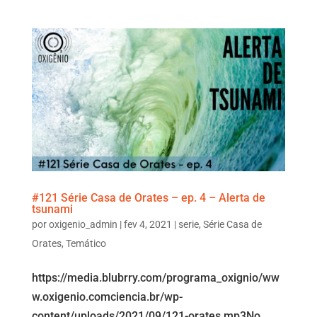
#121 Série Casa de Orates – ep. 4 – Alerta de
tsunami
por
oxigenio_admin
|
fev 4, 2021
|
serie
,
Série Casa de
Orates
,
Temático
https://media.blubrry.com/programa_oxignio/ww
w.oxigenio.comciencia.br/wp-
content/uploads/2021/09/121-orates.mp3No