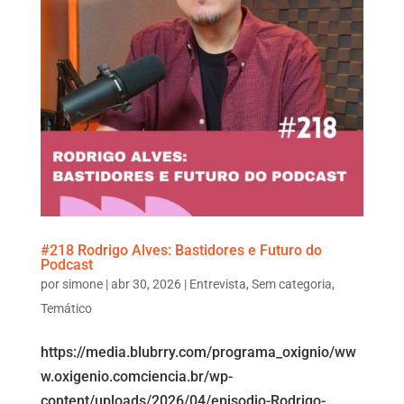
#218 Rodrigo Alves: Bastidores e Futuro do
Podcast
por
simone
|
abr 30, 2026
|
Entrevista
,
Sem categoria
,
Temático
https://media.blubrry.com/programa_oxignio/ww
w.oxigenio.comciencia.br/wp-
content/uploads/2026/04/episodio-Rodrigo-