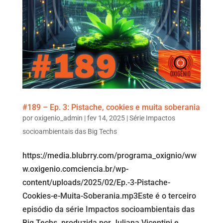
#189 – Ep. 3: Pistache, cookies e muita soberania
por
oxigenio_admin
|
fev 14, 2025
|
Série Impactos
socioambientais das Big Techs
https://media.blubrry.com/programa_oxignio/ww
w.oxigenio.comciencia.br/wp-
content/uploads/2025/02/Ep.-3-Pistache-
Cookies-e-Muita-Soberania.mp3Este é o terceiro
episódio da série Impactos socioambientais das
Big Techs, produzida por Juliana Vicentini e