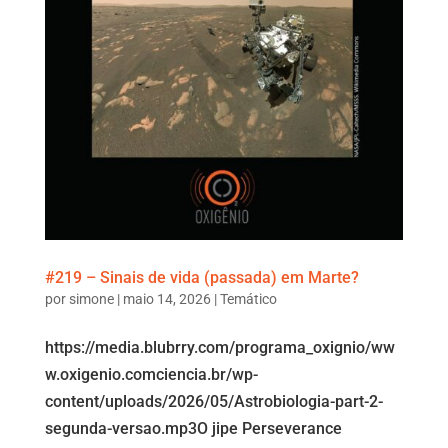
#219 – Sinais de vida (passada) em Marte?
por
simone
|
maio 14, 2026
|
Temático
https://media.blubrry.com/programa_oxignio/ww
w.oxigenio.comciencia.br/wp-
content/uploads/2026/05/Astrobiologia-part-2-
segunda-versao.mp3O jipe Perseverance