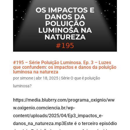
#195 – Série Poluição Luminosa. Ep. 3 – Luzes
que confundem: os impactos e danos da poluição
luminosa na natureza
por
simone
|
abr 18, 2025
|
Série O que é poluição
luminosa?
https://media.blubrry.com/programa_oxignio/ww
w.oxigenio.comciencia.br/wp-
content/uploads/2025/04/Ep3_impactos_e-
danos_na_natureza.mp3Este é o terceiro episódio