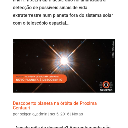
detecção de possíveis sinais de vida
extraterrestre num planeta fora do sistema solar
com o telescópio espacial...
Descoberto planeta na órbita de Proxima
Centauri
por
oxigenio_admin
|
set 5, 2016
|
Notas
Agosto mês do desgosto? Aparentemente não