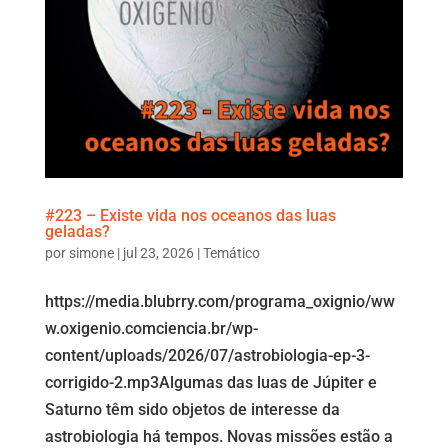
#223 – Existe vida nos oceanos das luas
geladas?
por
simone
|
jul 23, 2026
|
Temático
https://media.blubrry.com/programa_oxignio/ww
w.oxigenio.comciencia.br/wp-
content/uploads/2026/07/astrobiologia-ep-3-
corrigido-2.mp3Algumas das luas de Júpiter e
Saturno têm sido objetos de interesse da
astrobiologia há tempos. Novas missões estão a