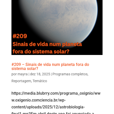
#209 – Sinais de vida num planeta fora do
sistema solar?
por
mayra
|
dez 18, 2025
|
Programas completos
,
Reportagem
,
Temático
https://media.blubrry.com/programa_oxignio/ww
w.oxigenio.comciencia.br/wp-
content/uploads/2025/12/astrobiologia-
final1.mp3Em abril deste ano foi anunciada a