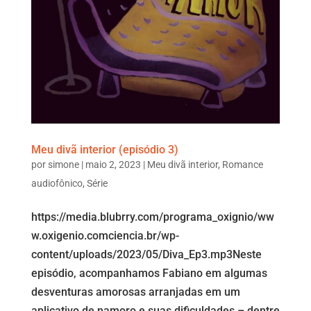
Meu divã interior (episódio 3)
por
simone
|
maio 2, 2023
|
Meu divã interior
,
Romance
audiofônico
,
Série
https://media.blubrry.com/programa_oxignio/ww
w.oxigenio.comciencia.br/wp-
content/uploads/2023/05/Diva_Ep3.mp3Neste
episódio, acompanhamos Fabiano em algumas
desventuras amorosas arranjadas em um
aplicativo de namoro e suas dificuldades – dentre