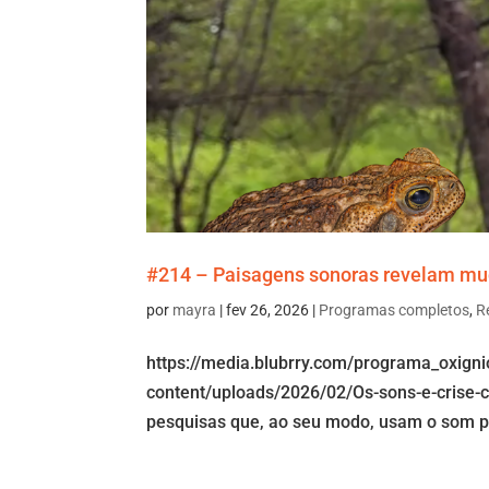
#214 – Paisagens sonoras revelam mu
por
mayra
|
fev 26, 2026
|
Programas completos
,
R
https://media.blubrry.com/programa_oxign
content/uploads/2026/02/Os-sons-e-crise-c
pesquisas que, ao seu modo, usam o som pa