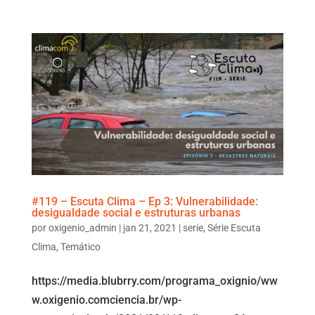
#119 – Escuta Clima – Ep 3: Vulnerabilidade:
desigualdade social e estruturas urbanas
por
oxigenio_admin
|
jan 21, 2021
|
serie
,
Série Escuta
Clima
,
Temático
https://media.blubrry.com/programa_oxignio/ww
w.oxigenio.comciencia.br/wp-