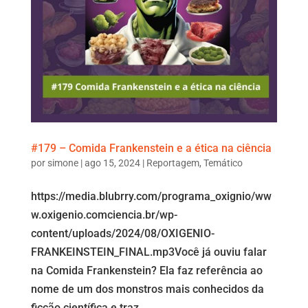
#179 – Comida Frankenstein e a ética na ciência
por
simone
|
ago 15, 2024
|
Reportagem
,
Temático
https://media.blubrry.com/programa_oxignio/ww
w.oxigenio.comciencia.br/wp-
content/uploads/2024/08/OXIGENIO-
FRANKEINSTEIN_FINAL.mp3Você já ouviu falar
na Comida Frankenstein? Ela faz referência ao
nome de um dos monstros mais conhecidos da
ficção científica e traz...