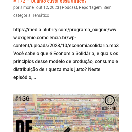
# 172 – Quanto custa essa alface?
por
simone
|
out 12, 2023
|
Podcast
,
Reportagem
,
Sem
categoria
,
Temático
https://media.blubrry.com/programa_oxignio/ww
w.oxigenio.comciencia.br/wp-
content/uploads/2023/10/economiasolidaria.mp3
Você sabe o que é Economia Solidária, e quais os
princípios desse modelo de produção, consumo e
distribuição de riqueza mais justo? Neste
episódio,...