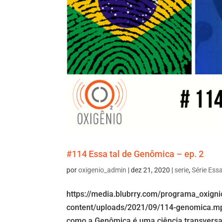
#114 Essa tal de Genômica – ep. 2
por
oxigenio_admin
|
dez 21, 2020
|
serie
,
Série Ess
https://media.blubrry.com/programa_oxign
content/uploads/2021/09/114-genomica.mp
como a Genômica é uma ciência transversal 