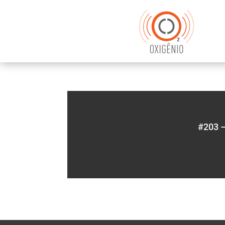
#203 –