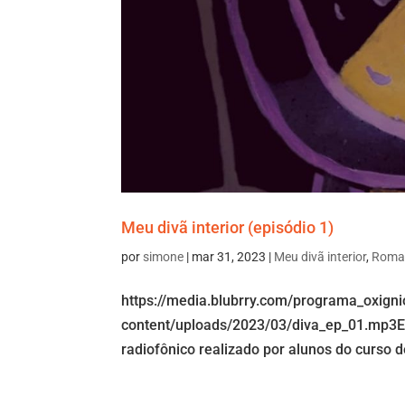
Meu divã interior (episódio 1)
por
simone
|
mar 31, 2023
|
Meu divã interior
,
Roman
https://media.blubrry.com/programa_oxign
content/uploads/2023/03/diva_ep_01.mp3Est
radiofônico realizado por alunos do curso 