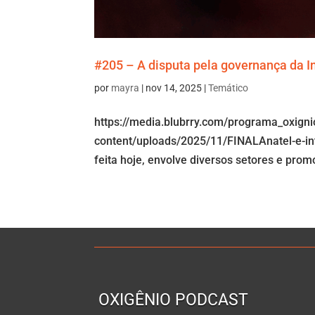
#205 – A disputa pela governança da In
por
mayra
|
nov 14, 2025
|
Temático
https://media.blubrry.com/programa_oxign
content/uploads/2025/11/FINALAnatel-e-in
feita hoje, envolve diversos setores e prom
OXIGÊNIO PODCAST