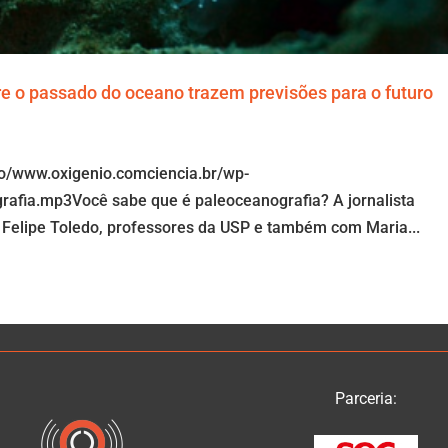
e o passado do oceano trazem previsões para o futuro
io/www.oxigenio.comciencia.br/wp-
afia.mp3Você sabe que é paleoceanografia? A jornalista
Felipe Toledo, professores da USP e também com Maria...
Parceria: