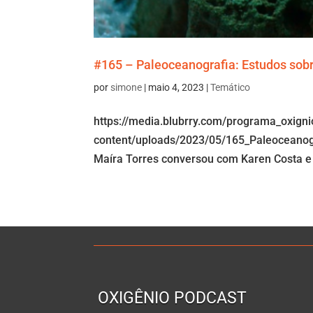
#165 – Paleoceanografia: Estudos sobr
por
simone
|
maio 4, 2023
|
Temático
https://media.blubrry.com/programa_oxign
content/uploads/2023/05/165_Paleoceanogr
Maíra Torres conversou com Karen Costa e 
OXIGÊNIO PODCAST