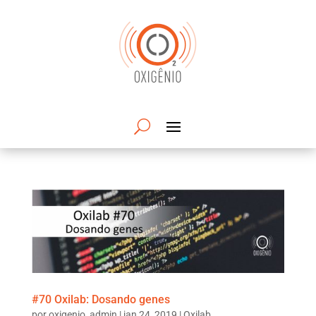
#70 Oxilab: Dosando genes
por
oxigenio_admin
|
jan 24, 2019
|
Oxilab