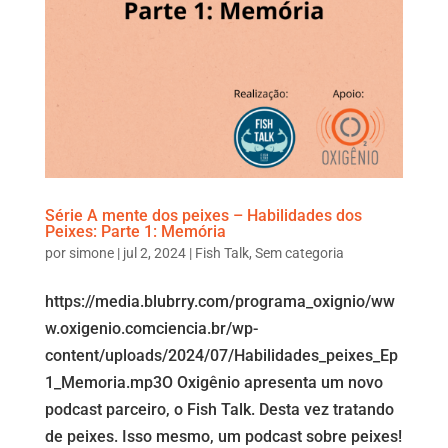
Série A mente dos peixes – Habilidades dos
Peixes: Parte 1: Memória
por
simone
|
jul 2, 2024
|
Fish Talk
,
Sem categoria
https://media.blubrry.com/programa_oxignio/ww
w.oxigenio.comciencia.br/wp-
content/uploads/2024/07/Habilidades_peixes_Ep
1_Memoria.mp3O Oxigênio apresenta um novo
podcast parceiro, o Fish Talk. Desta vez tratando
de peixes. Isso mesmo, um podcast sobre peixes!