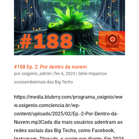
#188 Ep. 2: Por dentro da nuvem
por
oxigenio_admin
|
fev 6, 2025
|
Série Impactos
socioambientais das Big Techs
https://media.blubrry.com/programa_oxignio/ww
w.oxigenio.comciencia.br/wp-
content/uploads/2025/02/Ep.-2-Por-Dentro-da-
Nuvem.mp3Cada dia mais usuários adentram as
redes sociais das Big Techs, como Facebook,
Instagram, Threads, e assim por diante. Em 2024,