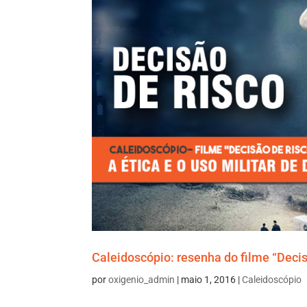
Caleidoscópio: resenha do filme “Decis
por
oxigenio_admin
|
maio 1, 2016
|
Caleidoscópio