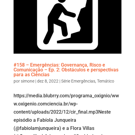
#158 – Emergências: Governança, Risco e
Comunicação – Ep. 2: Obstáculos e perspectivas
para as Ciências
por
simone
|
dez 8, 2022
|
Série Emergências
,
Temático
https://media.blubrry.com/programa_oxignio/ww
w.oxigenio.comciencia.br/wp-
content/uploads/2022/12/cir_final.mp3Neste
episódio a Fabíola Junqueira
(@fabiolamjunqueira) e a Flora Villas