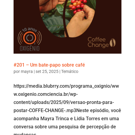
#201 – Um bate-papo sobre café
por
mayra
|
set 25, 2025
|
Temático
https://media.blubrry.com/programa_oxignio/ww
w.oxigenio.comciencia.br/wp-
content/uploads/2025/09/versao-pronta-para-
postar-COFFE-CHANGE-.mp3Neste episódio, você
acompanha Mayra Trinca e Lidia Torres em uma
conversa sobre uma pesquisa de percepção de
mudanças...