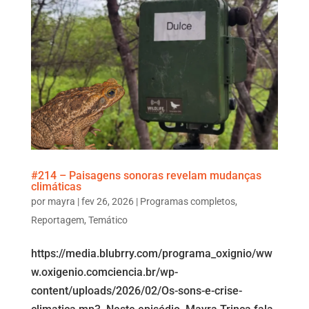
#214 – Paisagens sonoras revelam mudanças
climáticas
por
mayra
|
fev 26, 2026
|
Programas completos
,
Reportagem
,
Temático
https://media.blubrry.com/programa_oxignio/ww
w.oxigenio.comciencia.br/wp-
content/uploads/2026/02/Os-sons-e-crise-