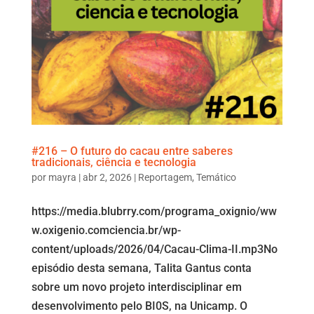
#216 – O futuro do cacau entre saberes
tradicionais, ciência e tecnologia
por
mayra
|
abr 2, 2026
|
Reportagem
,
Temático
https://media.blubrry.com/programa_oxignio/ww
w.oxigenio.comciencia.br/wp-
content/uploads/2026/04/Cacau-Clima-II.mp3No
episódio desta semana, Talita Gantus conta
sobre um novo projeto interdisciplinar em
desenvolvimento pelo BI0S, na Unicamp. O