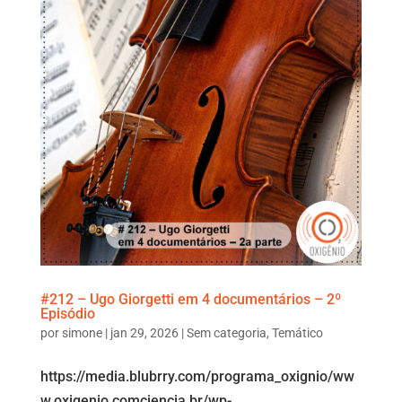
#212 – Ugo Giorgetti em 4 documentários – 2º
Episódio
por
simone
|
jan 29, 2026
|
Sem categoria
,
Temático
https://media.blubrry.com/programa_oxignio/ww
w.oxigenio.comciencia.br/wp-