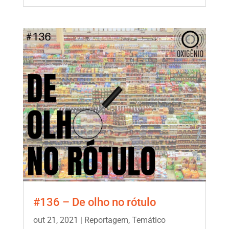
#136 – De olho no rótulo
out 21, 2021
|
Reportagem
,
Temático