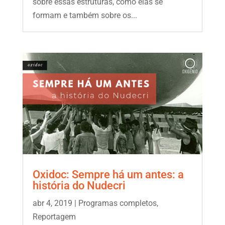
sobre essas estruturas, como elas se
formam e também sobre os...
Oxidoc: Sempre há um antes: a
história do Nudecri
abr 4, 2019
|
Programas completos
,
Reportagem