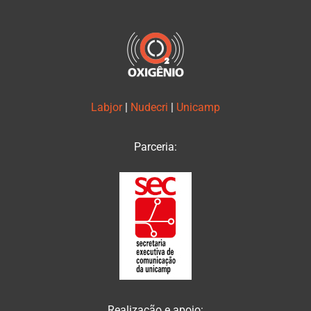
Labjor
|
Nudecri
|
Unicamp
Parceria:
Realização e apoio: